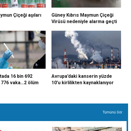
mun Çiçeği aşıları
Güney Kıbrıs Maymun Çiçeği
Virüsü nedeniyle alarma geçti
tada 16 bin 692
Avrupa’daki kanserin yüzde
n 776 vaka…2 ölüm
10’u kirlilikten kaynaklanıyor
Tümünü Gör