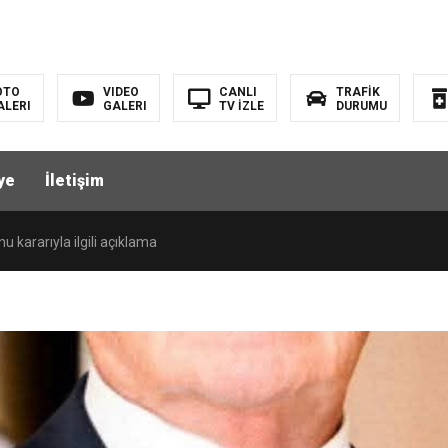
OTO
VIDEO
CANLI
TRAFİK
ALERI
GALERI
TV İZLE
DURUMU
s yaşandı
ye
İletişim
aha kaç tane var?
kararıyla ilgili açıklama
ı İçin Plaj ve Havuz Güvenliği Derhâl Sağlanmalı!
ı
ivali bugün Kaleburnu’nda yapıldı