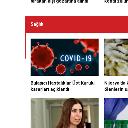
bırakan kişi gözaltına alındı
kendi zulü
olurlar
Sağlık
Bulaşıcı Hastalıklar Üst Kurulu
Nijerya’da 
kararları açıklandı
ölenlerin sa