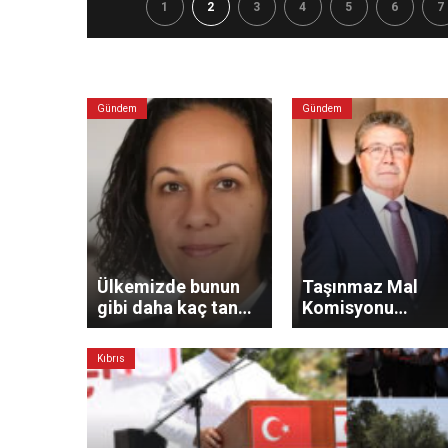
1
2
3
4
5
6
7
Gündem
Gündem
Ülkemizde bunun
Taşınmaz Mal
gibi daha kaç tane
Komisyonu
var?
kararıyla ilgili
açıklama
Kıbrıs