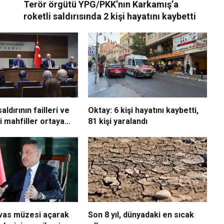
Terör örgütü YPG/PKK’nın Karkamış’a
roketli saldırısında 2 kişi hayatını kaybetti
aldırının failleri ve
Oktay: 6 kişi hayatını kaybetti,
i mahfiller ortaya
81 kişi yaralandı
”
vas müzesi açarak
Son 8 yıl, dünyadaki en sıcak