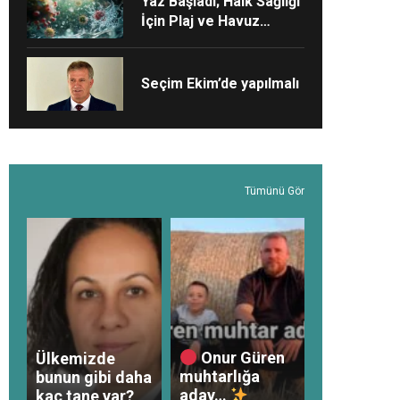
Yaz Başladı; Halk Sağlığı
İçin Plaj ve Havuz
Güvenliği Derhâl
Sağlanmalı!
Seçim Ekim’de yapılmalı
Tümünü Gör
Onur Güren
Ülkemizde
muhtarlığa
bunun gibi daha
aday…
kaç tane var?