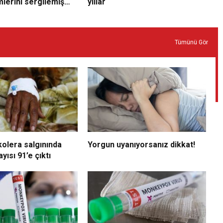
mlerini sergilemiş
yıllar
Tümünü Gör
kolera salgınında
Yorgun uyanıyorsanız dikkat!
yısı 91’e çıktı