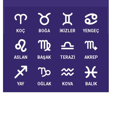
KOÇ
BOĞA
İKİZLER
YENGEÇ
ASLAN
BAŞAK
TERAZİ
AKREP
YAY
OĞLAK
KOVA
BALIK