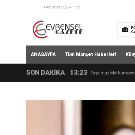
8 Ağustos 2026 - 17:21
F
G
12:38
Eylemde arbede ve kao
13:22
ANASAYFA
Tüm Manşet Haberleri
Kün
Ülkemizde bunun gibi d
SON DAKİKA
13:23
Taşınmaz Mal Komisyonu 
13:19
Yaz Başladı; Halk Sağlığ
13:19
Seçim Ekim’de yapılmal
22:35
3. Kaleburnu Arkeo Fest