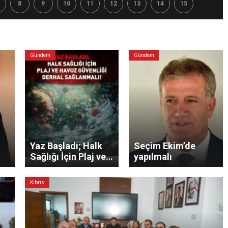
8
9
10
11
12
13
14
15
Gündem
Gündem
Yaz Başladı; Halk
Seçim Ekim’de
Sağlığı İçin Plaj ve
yapılmalı
Havuz Güvenliği
Derhâl Sağlanmalı!
Kıbrıs