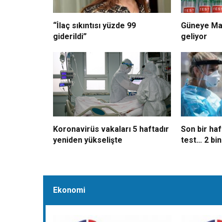
“İlaç sıkıntısı yüzde 99
Güneye May
giderildi”
geliyor
Koronavirüs vakaları 5 haftadır
Son bir haf
yeniden yükselişte
test… 2 bi
Ekonomi