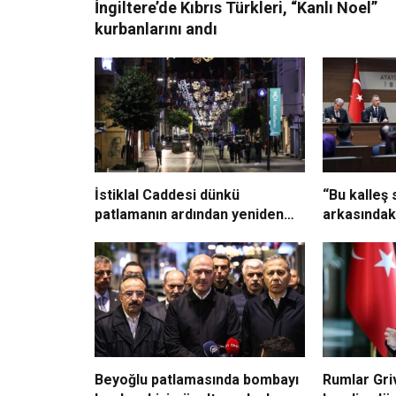
İngiltere’de Kıbrıs Türkleri, “Kanlı Noel”
kurbanlarını andı
İstiklal Caddesi dünkü
“Bu kalleş s
patlamanın ardından yeniden
arkasındak
yaya trafiğine açıldı
çıkarılacak
Beyoğlu patlamasında bombayı
Rumlar Gri