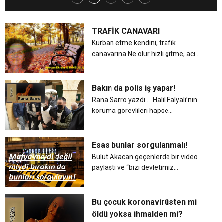
8:22
UBP’den kınama
DEĞİL, HER GÜN SAHADAYIZ”
TRAFİK CANAVARI
13:47
Zanlıların deşifre edilmesinden biz de
Kurban etme kendini, trafik
canavarına Ne olur hızlı gitme, acı
verme anana İster misin arkanda,
12:40
Tutuklanan insanlar ne şartlarda tutuluyor
rahatsızdık, Oh iyi oldu!
perişan olmuş bir eş Baban ile
birlikte, hüzünlü birçok kardeş
Bakın da polis iş yapar!
Kaptırma hiç kendini, bir ...
12:38
Rana Sarro yazdı… Halil Falyalı’nın
Eylemde arbede ve kaos yaşandı
koruma görevlileri hapse
gönderilmiş. Bir süredir tutuklulukları
13:22
Ülkemizde bunun gibi daha kaç tane var?
devam ediyordu. Mahkemeye her
çıktıklarında el alemden küfürler,
Esas bunlar sorgulanmalı!
hakaretler, beddualar...
Bulut Akacan geçenlerde bir video
paylaştı ve “bizi devletimiz
koruyamayacaksa, bizden istenen
haracı verelim canımızı kurtarmak
için!” demişti. Babasının
Bu çocuk koronavirüsten mi
güpegündüz ayağından
öldü yoksa ihmalden mi?