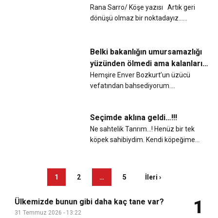
doktorlarımız daha hastalığın adını
Rana Sarro/ Köşe yazısı Artık geri
bile yeni...
dönüşü olmaz bir noktadayız…
Ülkenin kısmi kapanma kararı esnafı
batırmaktan başka bir işe
yaramayacak. Kısmi sokağa çıkma
Belki bakanlığın umursamazlığı
ve esnaf ile kamu kurum ve ku...
yüzünden ölmedi ama kalanların
umursamazlığına ya yol
Hemşire Enver Bozkurt’un üzücü
vefatından bahsediyorum.
açarsa…!
Ambulans uçakla kaldırıldığı
İstanbul’dan 6 ay sonra ölüm haberi
Seçimde aklına geldi…!!!
geldi. Geçirdiği ardı ardına beyin
ameliyatları sonrasında sürekli ...
Ne sahtelik Tanrım…! Henüz bir tek
köpek sahibiydim. Kendi köpeğime
evlat gibi bakarken, sokakta
gördüğüm annesi babası olmayan
çocuk gibi gördüğüm sahipsiz köpek
1
2
…
5
İleri ›
ve kediler için ise, içim içimi...
Ülkemizde bunun gibi daha kaç tane var?
1
31 Temmuz 2026 - 13:22