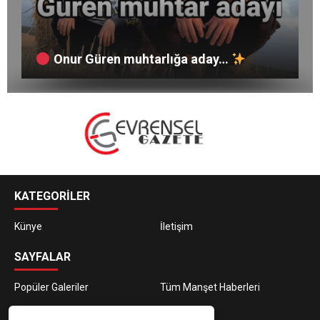
Yaz Başladı; Halk Sağlığı İçin Plaj ve
Taşınmaz Mal Komisyonu kararıyla ilgili
Havuz Güvenliği Derhâl Sağlanmalı!
Ülkemizde bunun gibi daha kaç tane var?
açıklama
Onur Güren muhtarlığa aday…
KATEGORİLER
Künye
İletişim
SAYFALAR
Popüler Galeriler
Tüm Manşet Haberleri
E-BÜLTEN ABONELİĞİ