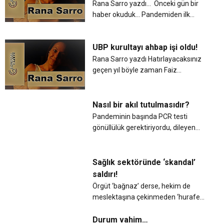
vurulduğunu, defalarca ö...
Rana Sarro yazdı… Önceki gün bir
haber okuduk… Pandemiden ilk
çocuk kaybımızın yani 8 yaşındaki
bir çocuğun ölüm haberi veriliyordu,
UBP kurultayı ahbap işi oldu!
doktorların hastaneye akın ettiği,
tüm hekimlerin seferber o...
Rana Sarro yazdı Hatırlayacaksınız
geçen yıl böyle zaman Faiz
Sucuoğlu ile Hasan Taçoy, ikinci tur
seçime saatler kala adaylıktan
çekilmişlerdi. Türkiye yetkilileri
Nasıl bir akıl tutulmasıdır?
tarafından zoraki çektirilmişlerdi....
Pandeminin başında PCR testi
gönüllülük gerektiriyordu, dileyen
pcr testi yaptırıyordu önceleri. PCR
testi sadece temaslılara zorunlu
kılınıyordu. Şimdi ise hükümetin
Sağlık sektöründe ‘skandal’
mekânlara girişlerde pcr testi zo...
saldırı!
Örgüt ‘bağnaz’ derse, hekim de
meslektaşına çekinmeden ‘hurafeci’
der! Geçen yıl Mart ayında bu
pandemi ortaya çıktığında ve bizim
Durum vahim…