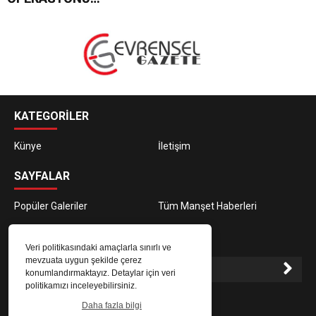
KATEGORİLER
Künye
İletişim
SAYFALAR
Popüler Galeriler
Tüm Manşet Haberleri
E-BÜLTEN ABONELİĞİ
Veri politikasındaki amaçlarla sınırlı ve
mevzuata uygun şekilde çerez
konumlandırmaktayız. Detaylar için veri
politikamızı inceleyebilirsiniz.
E-Bülten aboneliği ile haberlere daha hızlı erişin.
Daha fazla bilgi