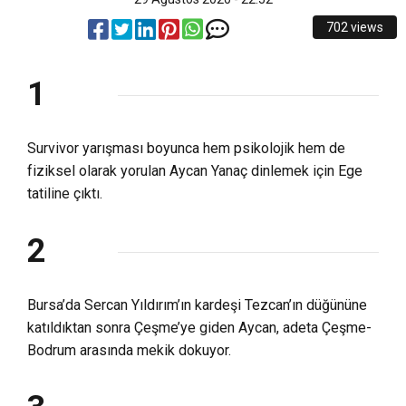
8:22
UBP’den kınama
DEĞİL, HER GÜN SAHADAYIZ”
702 views
13:47
Zanlıların deşifre edilmesinden biz de
1
12:40
Tutuklanan insanlar ne şartlarda tutuluyor
rahatsızdık, Oh iyi oldu!
Survivor yarışması boyunca hem psikolojik hem de
fiziksel olarak yorulan Aycan Yanaç dinlemek için Ege
12:38
Eylemde arbede ve kaos yaşandı
tatiline çıktı.
13:22
Ülkemizde bunun gibi daha kaç tane var?
2
Bursa’da Sercan Yıldırım’ın kardeşi Tezcan’ın düğününe
katıldıktan sonra Çeşme’ye giden Aycan, adeta Çeşme-
Bodrum arasında mekik dokuyor.