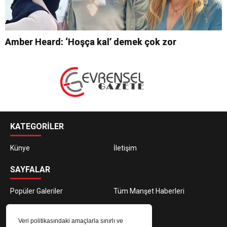
Amber Heard: ‘Hoşça kal’ demek çok zor
KATEGORİLER
Künye
İletişim
SAYFALAR
Popüler Galeriler
Tüm Manşet Haberleri
E-BÜLTEN ABONELİĞİ
Veri politikasındaki amaçlarla sınırlı ve