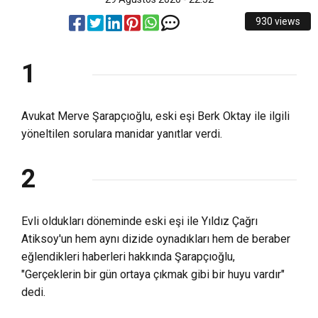
12:40
Tutuklanan insanlar ne şartlarda tutuluyor
rahatsızdık, Oh iyi oldu!
930 views
12:38
Eylemde arbede ve kaos yaşandı
1
13:22
Ülkemizde bunun gibi daha kaç tane var?
Avukat Merve Şarapçıoğlu, eski eşi Berk Oktay ile ilgili
yöneltilen sorulara manidar yanıtlar verdi.
2
Evli oldukları döneminde eski eşi ile Yıldız Çağrı
Atiksoy'un hem aynı dizide oynadıkları hem de beraber
eğlendikleri haberleri hakkında Şarapçıoğlu,
"Gerçeklerin bir gün ortaya çıkmak gibi bir huyu vardır"
dedi.