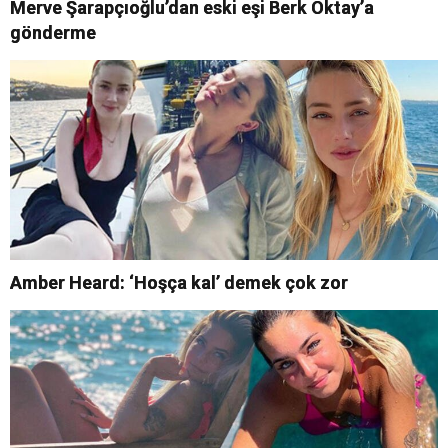
Merve Şarapçıoğlu’dan eski eşi Berk Oktay’a
gönderme
Amber Heard: ‘Hoşça kal’ demek çok zor