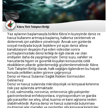
Yaz aylarının başlamasıyla birlikte Kıbrıs’ın kuzeyinde deniz ve
havuz kullanımı artmaya başlamış, halkımız serinlemek ve
dinlenmek için sahillere yönelmiştir. Ancak son günlerde
sosyal medyada büyük tepkilere yol açan deniz altına
kanalizasyon deşarjını ifşa eden videodan sonra
yurttaşlarımızdaki deniz kirliliği ile ilgili olarak var olan
endişeler daha da yaygınlaşmıştır. Deniz suyu, sahiller ve
havuzlarda hijyen ve güvenlik koşulları konusunda ciddi
eksikliklerin yıllardır giderilemediği gözlemlenmektedir. Kıbrıs
Türk Tabipleri Birliği olarak, halk sağlığını ilgilendiren bu hayati
konuda yetkilileri acilen göreve çağırıyoruz.
Deniz ve Havuz Sularının Sağlık Riskleri Görmezden
Gelinemez
Deniz ve havuz sularında mikrobiyolojik ve kimyasal kirlenme
riski yaz aylarında artmaktadır.
E.coli, salmonella, norovirüs, enterovirüs gibi patojenler
gastrointestinal enfeksiyonlara; cryptosporidium ve giardia
gibi parazitler ise ateş, ishal, kusma ve karın ağrısına neden
olabilmektedir. Ayrıca deniz ve havuz sularında bulunması
muhtemel ağır metaller ve pestisitler gibi kimyasal kirleticiler