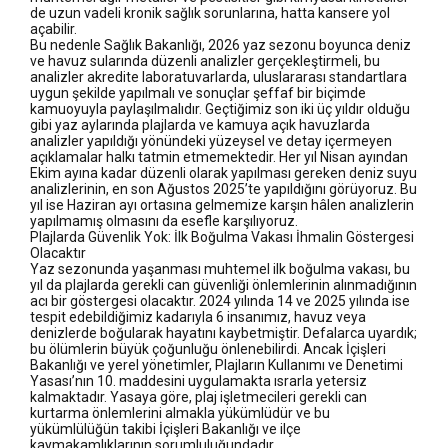
de uzun vadeli kronik sağlık sorunlarına, hatta kansere yol
açabilir.
Bu nedenle Sağlık Bakanlığı, 2026 yaz sezonu boyunca deniz
ve havuz sularında düzenli analizler gerçekleştirmeli, bu
analizler akredite laboratuvarlarda, uluslararası standartlara
uygun şekilde yapılmalı ve sonuçlar şeffaf bir biçimde
kamuoyuyla paylaşılmalıdır. Geçtiğimiz son iki üç yıldır olduğu
gibi yaz aylarında plajlarda ve kamuya açık havuzlarda
analizler yapıldığı yönündeki yüzeysel ve detay içermeyen
açıklamalar halkı tatmin etmemektedir. Her yıl Nisan ayından
Ekim ayına kadar düzenli olarak yapılması gereken deniz suyu
analizlerinin, en son Ağustos 2025’te yapıldığını görüyoruz. Bu
yıl ise Haziran ayı ortasına gelmemize karşın hâlen analizlerin
yapılmamış olmasını da esefle karşılıyoruz.
Plajlarda Güvenlik Yok: İlk Boğulma Vakası İhmalin Göstergesi
Olacaktır
Yaz sezonunda yaşanması muhtemel ilk boğulma vakası, bu
yıl da plajlarda gerekli can güvenliği önlemlerinin alınmadığının
acı bir göstergesi olacaktır. 2024 yılında 14 ve 2025 yılında ise
tespit edebildiğimiz kadarıyla 6 insanımız, havuz veya
denizlerde boğularak hayatını kaybetmiştir. Defalarca uyardık;
bu ölümlerin büyük çoğunluğu önlenebilirdi. Ancak İçişleri
Bakanlığı ve yerel yönetimler, Plajların Kullanımı ve Denetimi
Yasası’nın 10. maddesini uygulamakta ısrarla yetersiz
kalmaktadır. Yasaya göre, plaj işletmecileri gerekli can
kurtarma önlemlerini almakla yükümlüdür ve bu
yükümlülüğün takibi İçişleri Bakanlığı ve ilçe
kaymakamlıklarının sorumluluğundadır.