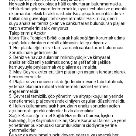
Ne yazık ki pek çok plajda hâlâ cankurtaran bulunmamakta,
tehlikeli bölgeler işaretlenmemekte, uyarı levhaları ve güvenlik
ekipmanları eksik bırakılmaktadır. Bu açıkça kanun ihlâlidir ve
halkın can güvenliğini tehlikeye atmaktır. Halkımıza, deniz
suyu analizleri temiz çıkan ve cankurtaran bulunduran plajları
tercih etmelerini salık veriyoruz.
Taleplerimiz Açıktır
Kıbrıs Türk Tabipleri Birliği olarak halk sağlığını korumak adına
aşağıdaki adımların derhâl atılmasını talep ediyoruz:
1. Her plajda eğitimli ve tam zamanlı cankurtaran bulunması
zorunlu hale getirilmelidir.
2. Deniz ve havuz sularının mikrobiyolojik ve kimyasal
analizleri düzenli yapılmalı; sonuçlar şeffaf bir şekilde
kamuoyuyla paylaşılmalı ve plajlara asılmalıdır.
3. Mavi Bayrak kriterleri, tüm plajlar için asgari standart olarak
benimsenmelidir.
4. Plajlar sezon öncesi risk değerlendirmesine tabi tutulmalı;
yetersiz olanlara ruhsat verilmemeli, hizmet vermesi
engellenmelidir.
5. Çevresel temizlik, çöp yönetimi ve altyapı koşulları yerinde
denetlenmeli; plaj çevresindeki hijyen koşulları düzeltilmelidir.
6. Halkın kullanımına açık havuzların analiz sonuçları acilen
açıklanmalı, gerekli önlemler hızla alınmalıdır.
Sağlık Bakanlığı Temel Sağlık Hizmetleri Dairesi, İçişleri
Bakanlığı, İlçe Kaymakamlıkları, Çevre Koruma Dairesi ve yerel
yönetimler bu konudaki sorumluluklarını ciddiyetle yerine
getirmelidirler.
Bu yaz da aynı ihmal zinciri devam ederse, yaşanacak her