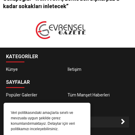
kadar sokakları inletecek”
KATEGORİLER
Künye
İletişim
SAYFALAR
Popüler Galeriler
Tüm Manşet Haberleri
E-BÜLTEN ABONELİĞİ
Veri politikasındaki amaçlarla sınırlı ve
mevzuata uygun şekilde çerez
konumlandırmaktayız. Detaylar için veri
politikamızı inceleyebilirsiniz.
E-Bülten aboneliği ile haberlere daha hızlı erişin.