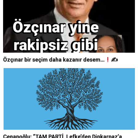
Özçınar bir seçim daha kazanır desem…
✍
Cenapoğlu: “TAM PARTİ, Lefke’den Dipkarpaz’a