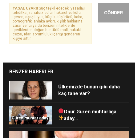
YASAL UYARI!
Suç teşkil edecek, yasadışı,
GÖNDER
tehditkar, rahatsız edici, hakaret ve küfür
içeren, aşağılayıcı, küçük düşürücü, kaba,
pornografik, ahlaka aykırı, kişilik haklarına
zarar verici ya da benzeri niteliklerde
içeriklerden doğan her türlü mali, hukuki,
cezai, idari sorumluluk içeriği gönderen
kişiye aittir.
BENZER HABERLER
Ülkemizde bunun gibi daha
kaç tane var?
Onur Güren muhtarlığa
aday…