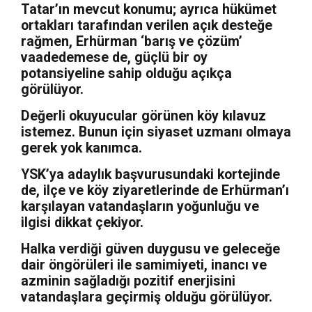
Tatar’ın mevcut konumu; ayrıca hükümet
ortakları tarafından verilen açık desteğe
rağmen, Erhürman ‘barış ve çözüm’
vaadedemese de, güçlü bir oy
potansiyeline sahip olduğu açıkça
görülüyor.
Değerli okuyucular görünen köy kılavuz
istemez. Bunun için siyaset uzmanı olmaya
gerek yok kanımca.
YSK’ya adaylık başvurusundaki kortejinde
de, ilçe ve köy ziyaretlerinde de Erhürman’ı
karşılayan vatandaşların yoğunluğu ve
ilgisi dikkat çekiyor.
Halka verdiği güven duygusu ve geleceğe
dair öngörüleri ile samimiyeti, inancı ve
azminin sağladığı pozitif enerjisini
vatandaşlara geçirmiş olduğu görülüyor.