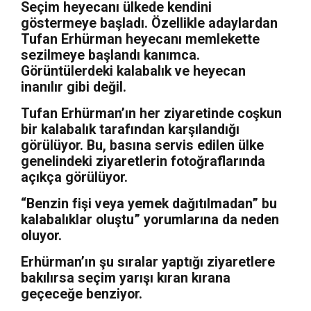
Seçim heyecanı ülkede kendini
göstermeye başladı. Özellikle adaylardan
Tufan Erhürman heyecanı memlekette
sezilmeye başlandı kanımca.
Görüntülerdeki kalabalık ve heyecan
inanılır gibi değil.
Tufan Erhürman’ın her ziyaretinde coşkun
bir kalabalık tarafından karşılandığı
görülüyor. Bu, basına servis edilen ülke
genelindeki ziyaretlerin fotoğraflarında
açıkça görülüyor.
“Benzin fişi veya yemek dağıtılmadan” bu
kalabalıklar oluştu” yorumlarına da neden
oluyor.
Erhürman’ın şu sıralar yaptığı ziyaretlere
bakılırsa seçim yarışı kıran kırana
geçeceğe benziyor.