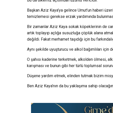
Bu da ülkemiz açısından üzüntü vericidir.
Başkan Aziz Kaya’ya gelince Umut’un haberi üzer
temizlemesi gerekse erzak yardımında bulunması 
Bir zamanlar Aziz Kaya sokak köpeklerinin de can
artık toplayıp açlığa susuzluğa çöplük alana atma
değildi. Fakat merhamet taşıdığı için bu farkındalı
Aynı şekilde uyuşturucu ve alkol bağımlıları için
O şahısı kaderine terketmek, alkolden ölmesi, alk
karışması ve bunun gibi her türlü toplumsal sorun
Düşene yardım etmek, elinden tutmak bizim mis
Ben Aziz Kaya’nın da bu yaklaşıma sahip olacağın