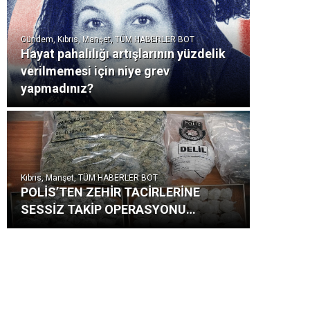
Gündem, Kıbrıs, Manşet, TÜM HABERLER BOT
Hayat pahalılığı artışlarının yüzdelik
verilmemesi için niye grev
yapmadınız?
Kıbrıs, Manşet, TÜM HABERLER BOT
POLİS’TEN ZEHİR TACİRLERİNE
SESSİZ TAKİP OPERASYONU…