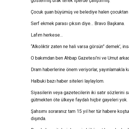
göstermiş ufak tefek işlerde çalıştırmış.
Çocuk şuan büyümüş ve belediye halen çocuktan 
Serf ekmek parası çıksın diye… Bravo Başkana.
Lafım herkese…
“Alkoliktir zaten ne hali varsa görsün” demek’, i
O bakımdan ben Ahbap Gazetesi’ni ve Umut arkada
Dram haberlerine önem veriyorlar, yayınlamakla ka
Halbuki bazı haber siteleri laylaylom.
Siyasilerin veya gazetecilerin iki satır sözlerini
gütmekten öte ülkeye faydalı hiçbir gayeleri yok.
Şahsımı soraranız tam 15 yıl her tür habere koştu
dışında.