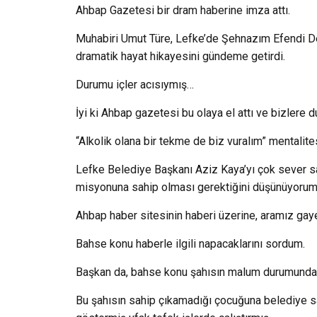
Ahbap Gazetesi bir dram haberine imza attı.
Muhabiri Umut Türe, Lefke’de Şehnazım Efendi Der
dramatik hayat hikayesini gündeme getirdi.
Durumu içler acısıymış…
İyi ki Ahbap gazetesi bu olaya el attı ve bizlere d
“Alkolik olana bir tekme de biz vuralım” mentalit
Lefke Belediye Başkanı Aziz Kaya’yı çok sever 
misyonuna sahip olması gerektiğini düşünüyorum
Ahbap haber sitesinin haberi üzerine, aramız gaye
Bahse konu haberle ilgili napacaklarını sordum.
Başkan da, bahse konu şahısın malum durumundan
Bu şahısın sahip çıkamadığı çocuğuna belediye sah