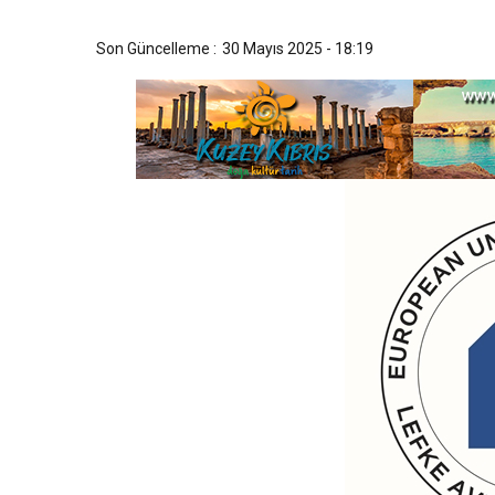
8:30
AMCAOĞLU: “TEMİZLİKTE
Son Güncelleme :
30 Mayıs 2025 - 18:19
8:22
UBP’den kınama
13:47
Zanlıların deşifre edilm
12:40
Tutuklanan insanlar ne 
12:38
Eylemde arbede ve kao
13:22
Ülkemizde bunun gibi d