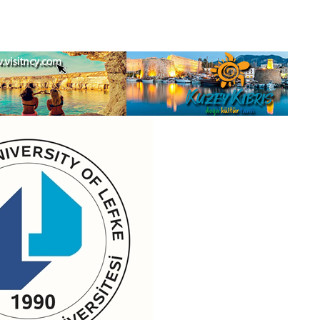
 SADECE BUGÜN DEĞİL, HER GÜN SAHADAYIZ”
esinden biz de rahatsızdık, Oh iyi oldu!
şartlarda tutuluyor
s yaşandı
aha kaç tane var?