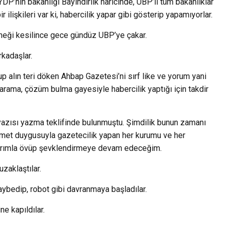
P’nin bakanlığı Bayındırlık haricinde, UBP’li tüm bakanlıklar
 ilişkileri var ki, habercilik yapar gibi gösterip yapamıyorlar.
eneği kesilince gece gündüz UBP’ye çakar.
rkadaşlar.
up alın teri döken Ahbap Gazetesi’ni sırf like ve yorum yani
arama, çözüm bulma gayesiyle habercilik yaptığı için takdir
yazısı yazma teklifinde bulunmuştu. Şimdilik bunun zamanı
hamet duygusuyla gazetecilik yapan her kurumu ve her
larımla övüp şevklendirmeye devam edeceğim.
uzaklaştılar.
kaybedip, robot gibi davranmaya başladılar.
ne kapıldılar.