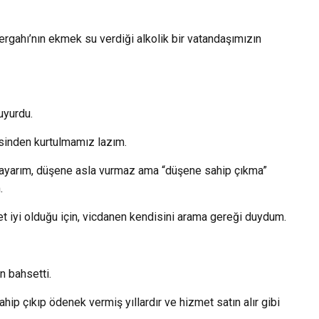
gahı’nın ekmek su verdiği alkolik bir vatandaşımızın
uyurdu.
esinden kurtulmamız lazım.
sayarım, düşene asla vurmaz ama “düşene sahip çıkma”
.
t iyi olduğu için, vicdanen kendisini arama gereği duydum.
 bahsetti.
ip çıkıp ödenek vermiş yıllardır ve hizmet satın alır gibi