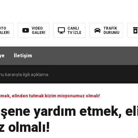
OTO
VIDEO
CANLI
TRAFİK
ALERI
GALERI
TV İZLE
DURUMU
s yaşandı
ye
İletişim
aha kaç tane var?
kararıyla ilgili açıklama
ı İçin Plaj ve Havuz Güvenliği Derhâl Sağlanmalı!
etmek, elinden tutmak bizim misyonumuz olmalı!
düşene yardım etmek, e
ı
 olmalı!
ivali bugün Kaleburnu’nda yapıldı