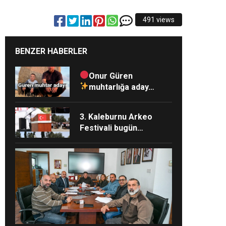
491 views
BENZER HABERLER
Onur Güren
muhtarlığa aday…
3. Kaleburnu Arkeo
Festivali bugün
Kaleburnu’nda yapıldı